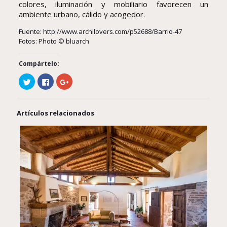
colores, iluminación y mobiliario favorecen un
ambiente urbano, cálido y acogedor.
Fuente:
http://www.archilovers.com/p52688/Barrio-47
Fotos: Photo © bluarch
Compártelo:
Haz
Haz
Haz
clic
clic
clic
para
para
para
compartir
compartir
compartir
en
en
en
Twitter
Facebook
Google+
Artículos relacionados
(Se
(Se
(Se
abre
abre
abre
en
en
en
una
una
una
ventana
ventana
ventana
nueva)
nueva)
nueva)